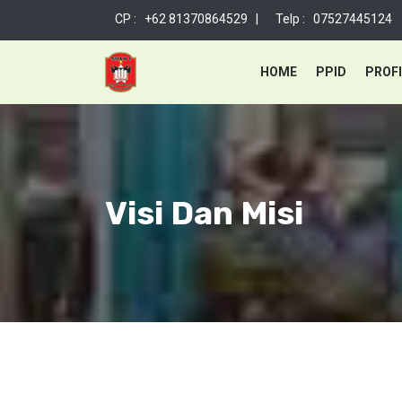
CP : +62 81370864529 |
Telp : 07527445124
HOME
PPID
PROFI
Visi Dan Misi