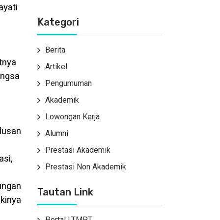
ayati
Kategori
Berita
tnya
Artikel
angsa
Pengumuman
Akademik
Lowongan Kerja
lusan
Alumni
Prestasi Akademik
asi,
Prestasi Non Akademik
bungan
Tautan Link
ikinya
Portal LTMPT