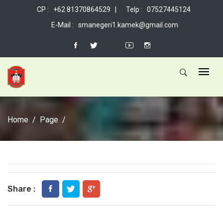
CP : +62 81370864529 |
Telp : 07527445124
E-Mail : smanegeri1.kamek@gmail.com
Home
Page
Share :