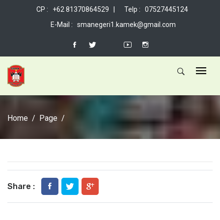
CP : +62 81370864529 |
Telp : 07527445124
E-Mail : smanegeri1.kamek@gmail.com
Home
Page
Share :