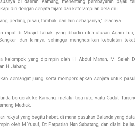
ususnya di daerah Kamang, menentang pembayaran pajak ter
i diri dengan senjata tajam dan keterampilan bela diri.
ang, pedang, pisau, tombak, dan lain sebagainya,” jelasnya.
an rapat di Masjid Taluak, yang dihadiri oleh utusan Agam Tuo
ngkar, dan lainnya, sehingga menghasilkan kebulatan tekat
pa kelompok yang dipimpin oleh H. Abdul Manan, M. Saleh Dt
an H. Jabang.
kan semangat juang serta mempersiapkan senjata untuk pasu
anda bergerak ke Kamang, melalui tiga rute, yaitu Gadut, Tanju
Kamang Mudiak.
 dari rakyat yang begitu hebat, di mana pasukan Belanda yang data
mpin oleh M Yusuf, Dt Parpatiah Nan Sabatang, dan disini belia