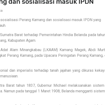
ng dan sosialisasi masuk IPDN
ca
i sosialisasi Perang Kamang dan sosialisasi masuk IPDN yang
auh.
umatra Barat terhadap Pemerintahan Hindia Belanda pada tahu
amang, Kabupaten Agam.
n Adat Alam Minangkabau (LKAAM) Kamang Magek, Abdi Murta
gkat Perang Kamang, pada Upacara Peringatan Perang Kamang, 
onial dan imperialis terhadap tanah jajahan yang dikuras keka
kemanusiaan.
atra Barat tahun 1837, Gubernur Michael melaksanakan siste
nya. Namun pada tanggal 1 Maret 1908, Belanda mengganti siste