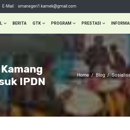
E-Mail : smanegeri1.kamek@gmail.com
L
BERITA
GTK
PROGRAM
PRESTASI
INFORMA
g Kamang
Home
Blog
Sosialis
asuk IPDN