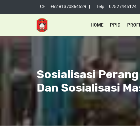
CP : +62 81370864529 |
Telp : 07527445124
HOME
PPID
PROFI
Sosialisasi Peran
Dan Sosialisasi M