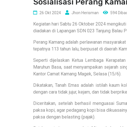
Sosialisasi Perang Kama
26 Okt 2024
Jhon Herisman
594 Diba
Kegiatan hari Sabtu 26 Oktober 2024 mengikut
diadakan di Lapangan SDN 023 Tanjung Balau P
Perang Kamang adalah perlawanan masyarakat S
tepatnya 113 tahun lalu, berpusat di daerah K
Seperti dijelaskan Ketua Lembaga Kerapata
Maruhun Basa, saat menyampaikan sejarah sin
Kantor Camat Kamang Magek, Selasa (15/6).
Dikatakan, Tanah Emas adalah istilah kaum kol
dengan cara tidak jujur, kejam, dan tidak berpri
Diceritakan, setelah berhasil menguasai Sum
paksa kopi, agar pedagang kopi bisa dikuasai
paksa dengan belasting (pajak).